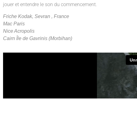
jouer et entendre le son du commencement.
Friche Kodak, Sevran , France
Mac Paris
Nice Acropolis
Cairn Île de Gavrinis (Morbihan)