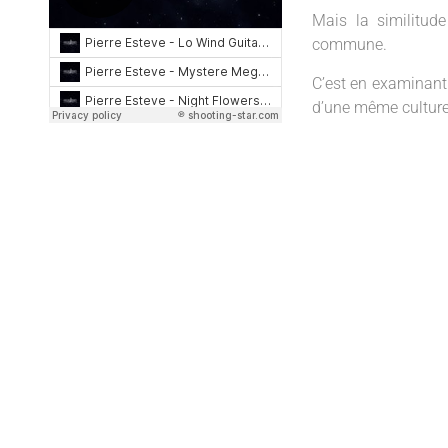
Mais la similitude
commune.
C’est en examinant
d’une même culture