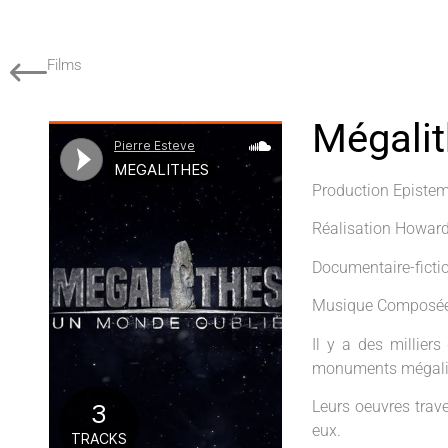
Films
Mégalit
Production Episte
Réalisation Howar
Documentaire-ficti
Musique Composée 
Il y a des millier
monuments mégalit
Leurs oeuvres trave
eux.