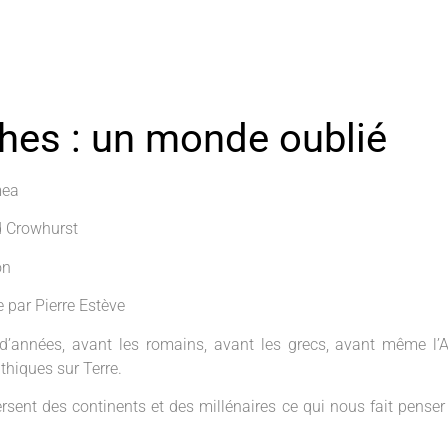
hes : un monde oublié
mea
d Crowhurst
on
par Pierre Estève
s d’années, avant les romains, avant les grecs, avant même l’
hiques sur Terre.
rsent des continents et des millénaires ce qui nous fait penser q