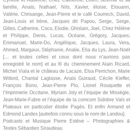
famille, Anaïs, Nathael, Nils, Xavier, éloise, Elouann,
Valérie, Chrisange, Jean-Pierre et le café Courrech, David,
Jean-Louis et Irène, Jacques dit Papou, Serge, Serge,
Gilles, Catherine, Coco, Elodie, Ghislain, Joel, Chez Hélène
et Philippe, Denis, Lucas, Océane, Grégory, Jacques,
Emmanuel, Marie-Do, Angélique, Jacques, Laura, Vera,
Ahmed, Margaux, Stéphanie, Analie, Elia du Lys, Jean-Noël
[… et toutes celles et ceux dont nous n’aurions pas
enregistré le nom] et au fil du cheminement Alain Ricard,
Michel Viala et le château de Lacaze, Elsa Perrichon, Marie
Wiltord, Chantal Laglasse, Anaïs Guiraud, Cécile Kieffer,
François Bono, Jean‑Pierre Plo, Lionel Rouquette et
l’Imprimerie Occitane, Myriam Joly et l’équipe de Missègle,
Jean-Marie-Fabre et l’équipe de la comcom Sidobre Vals et
Plateaux en particulier élodie Pagès. Et enfin Armand et
Edmond Landes [autrefois connu sous le nom de Landou].
Podcasts et Musique Pierre Estève – Photographies &
Textes Sébastien Siraudeau